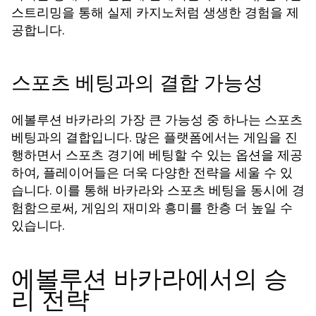
스트리밍을 통해 실제 카지노처럼 생생한 경험을 제
공합니다.
스포츠 베팅과의 결합 가능성
에볼루션 바카라의 가장 큰 가능성 중 하나는 스포츠
베팅과의 결합입니다. 많은 플랫폼에서는 게임을 진
행하면서 스포츠 경기에 베팅할 수 있는 옵션을 제공
하여, 플레이어들은 더욱 다양한 전략을 세울 수 있
습니다. 이를 통해 바카라와 스포츠 베팅을 동시에 경
험함으로써, 게임의 재미와 흥미를 한층 더 높일 수
있습니다.
에볼루션 바카라에서의 승
리 전략