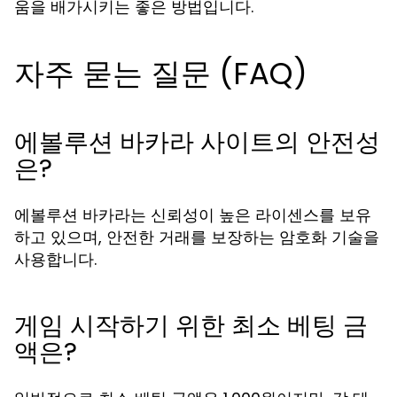
움을 배가시키는 좋은 방법입니다.
자주 묻는 질문 (FAQ)
에볼루션 바카라 사이트의 안전성
은?
에볼루션 바카라는 신뢰성이 높은 라이센스를 보유
하고 있으며, 안전한 거래를 보장하는 암호화 기술을
사용합니다.
게임 시작하기 위한 최소 베팅 금
액은?