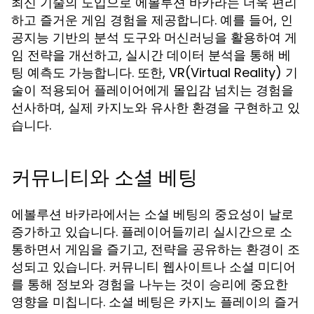
최신 기술의 도입으로 에볼루션 바카라는 더욱 편리
하고 즐거운 게임 경험을 제공합니다. 예를 들어, 인
공지능 기반의 분석 도구와 머신러닝을 활용하여 게
임 전략을 개선하고, 실시간 데이터 분석을 통해 베
팅 예측도 가능합니다. 또한, VR(Virtual Reality) 기
술이 적용되어 플레이어에게 몰입감 넘치는 경험을
선사하며, 실제 카지노와 유사한 환경을 구현하고 있
습니다.
커뮤니티와 소셜 베팅
에볼루션 바카라에서는 소셜 베팅의 중요성이 날로
증가하고 있습니다. 플레이어들끼리 실시간으로 소
통하면서 게임을 즐기고, 전략을 공유하는 환경이 조
성되고 있습니다. 커뮤니티 웹사이트나 소셜 미디어
를 통해 정보와 경험을 나누는 것이 승리에 중요한
영향을 미칩니다. 소셜 베팅은 카지노 플레이의 즐거