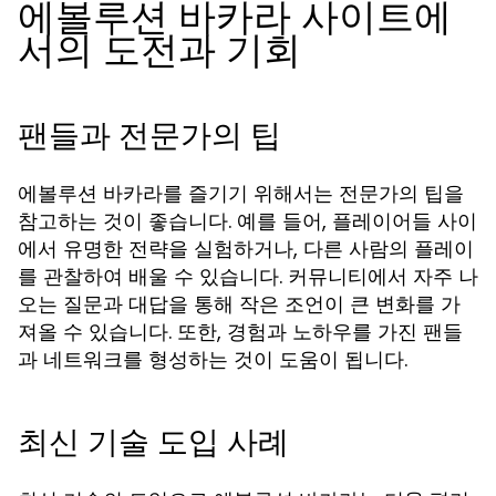
에볼루션 바카라 사이트에
서의 도전과 기회
팬들과 전문가의 팁
에볼루션 바카라를 즐기기 위해서는 전문가의 팁을
참고하는 것이 좋습니다. 예를 들어, 플레이어들 사이
에서 유명한 전략을 실험하거나, 다른 사람의 플레이
를 관찰하여 배울 수 있습니다. 커뮤니티에서 자주 나
오는 질문과 대답을 통해 작은 조언이 큰 변화를 가
져올 수 있습니다. 또한, 경험과 노하우를 가진 팬들
과 네트워크를 형성하는 것이 도움이 됩니다.
최신 기술 도입 사례