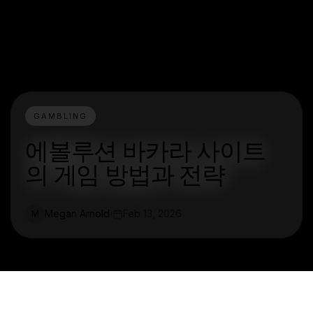
GAMBLING
에볼루션 바카라 사이트
의 게임 방법과 전략
Megan Arnold
Feb 13, 2026
M