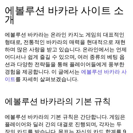
에볼루션 바카라 사이트 소
개
에볼루션 바카라는 온라인 카지노 게임의 대표적인
형태로, 전통적인 바카라의 매력을 현대적으로 재현
하며 많은 사랑을 받고 있습니다. 온라인에서는 언제
어디서나 쉽게 즐길 수 있으며, 여러 종류의 베팅 옵
션과 다양한 전략들을 통해 플레이어들에게 풍부한
경험을 제공합니다. 이 글에서는
에볼루션 바카라 사
를 자세히 살펴보겠습니다.
이트
에볼루션 바카라의 기본 규칙
에볼루션 바카라의 기본 규칙은 간단합니다. 게임은
플레이어와 딜러 간의 대결로 진행되며, 각자는 두
장의 카드를 받습니다. 목표는 자신의 카드 합계를 9